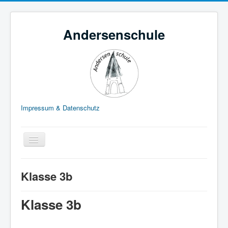
Andersenschule
Impressum & Datenschutz
Navigation
an/aus
Home
Klasse 3b
Schule
Klassen
Klasse 3b
Betreuung