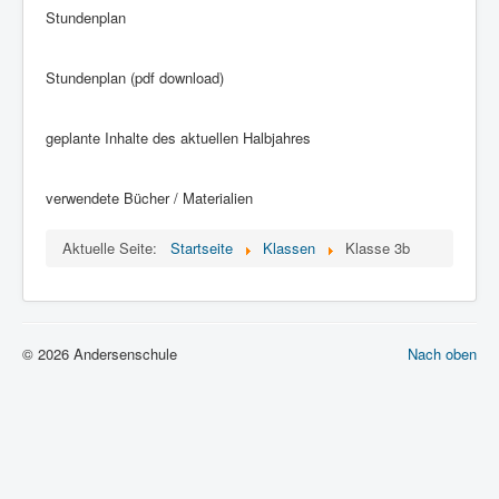
zukünftige 1. Klassen
Stundenplan
weiterführende Schulen
Stundenplan (pdf download)
Downloads
geplante Inhalte des aktuellen Halbjahres
verwendete Bücher / Materialien
Aktuelle Seite:
Startseite
Klassen
Klasse 3b
© 2026 Andersenschule
Nach oben